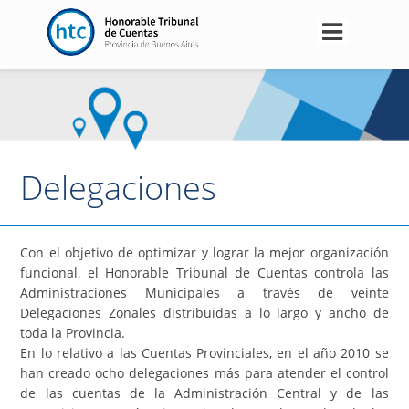
Pasar
al
contenido
principal
INICIO
INSTITUCIONAL
BIBLIOTECA VIRTUAL
Delegaciones
FUNCIONARIOS PÚBLICOS
CIUDADANÍA
Con el objetivo de optimizar y lograr la mejor organización
funcional, el Honorable Tribunal de Cuentas controla las
CONTACTO
Administraciones Municipales a través de veinte
Delegaciones Zonales distribuidas a lo largo y ancho de
USO INTERNO
toda la Provincia.
En lo relativo a las Cuentas Provinciales, en el año 2010 se
han creado ocho delegaciones más para atender el control
de las cuentas de la Administración Central y de las