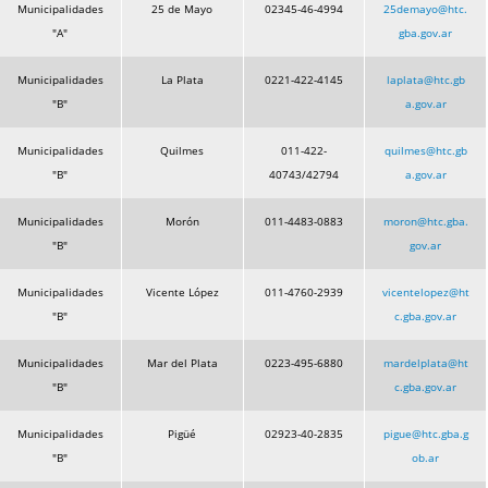
Municipalidades
25 de Mayo
02345-46-4994
25demayo@htc.
"A"
gba.gov.ar
Municipalidades
La Plata
0221-422-4145
laplata@htc.gb
"B"
a.gov.ar
Municipalidades
Quilmes
011-422-
quilmes@htc.gb
"B"
40743/42794
a.gov.ar
Municipalidades
Morón
011-4483-0883
moron@htc.gba.
"B"
gov.ar
Municipalidades
Vicente López
011-4760-2939
vicentelopez@ht
"B"
c.gba.gov.ar
Municipalidades
Mar del Plata
0223-495-6880
mardelplata@ht
"B"
c.gba.gov.ar
Municipalidades
Pigüé
02923-40-2835
pigue@htc.gba.g
"B"
ob.ar