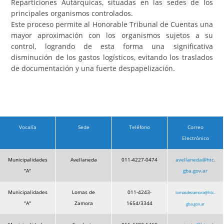
Reparticiones Autárquicas, situadas en las sedes de los
principales organismos controlados.
Este proceso permite al Honorable Tribunal de Cuentas una
mayor aproximación con los organismos sujetos a su
control, logrando de esta forma una significativa
disminución de los gastos logísticos, evitando los traslados
de documentación y una fuerte despapelización.
Vocalía
Sede
Teléfono
Correo
Electrónico
Municipalidades
Avellaneda
011-4227-0474
avellaneda@htc.
"A"
gba.gov.ar
Municipalidades
Lomas de
011-4243-
lomasdezamora@htc.
"A"
Zamora
1654/3344
gba.gov.ar