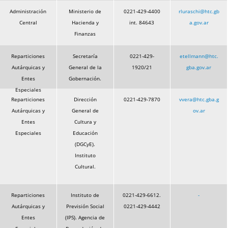
Administración
Ministerio de
0221-429-4400
rluraschi@htc.gb
Central
Hacienda y
int. 84643
a.gov.ar
Finanzas
Reparticiones
Secretaría
0221-429-
etellmann@htc.
Autárquicas y
General de la
1920/21
gba.gov.ar
Entes
Gobernación.
Especiales
Reparticiones
Dirección
0221-429-7870
vvera@htc.gba.g
Autárquicas y
General de
ov.ar
Entes
Cultura y
Especiales
Educación
(DGCyE).
Instituto
Cultural.
Reparticiones
Instituto de
0221-429-6612.
-
Autárquicas y
Previsión Social
0221-429-4442
Entes
(IPS). Agencia de