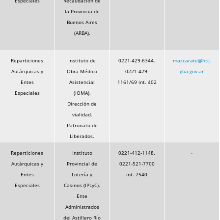
Especiales
Recaudación de
la Provincia de
Buenos Aires
(ARBA).
Reparticiones
Instituto de
0221-429-6344.
mazcarate@htc.
Autárquicas y
Obra Médico
0221-429-
gba.gov.ar
Entes
Asistencial
1161/69 int. 402
Especiales
(IOMA).
Dirección de
vialidad.
Patronato de
Liberados.
Reparticiones
Instituto
0221-412-1148.
-
Autárquicas y
Provincial de
0221-521-7700
Entes
Lotería y
int. 7540
Especiales
Casinos (IPLyC).
Ente
Administrados
del Astillero Río