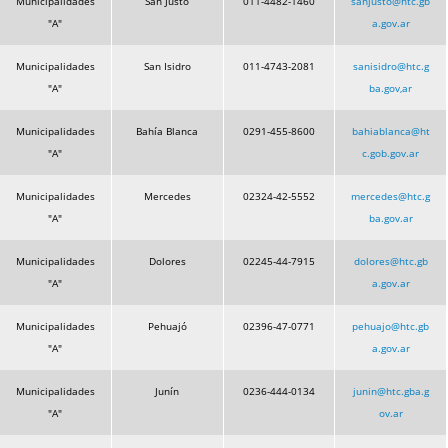
Municipalidades
San Justo
011-4482-1460
sanjusto@htc.gb
"A"
a.gov.ar
Municipalidades
San Isidro
011-4743-2081
sanisidro@htc.g
"A"
ba.gov,ar
Municipalidades
Bahía Blanca
0291-455-8600
bahiablanca@ht
"A"
c.gob.gov.ar
Municipalidades
Mercedes
02324-42-5552
mercedes@htc.g
"A"
ba.gov.ar
Municipalidades
Dolores
02245-44-7915
dolores@htc.gb
"A"
a.gov.ar
Municipalidades
Pehuajó
02396-47-0771
pehuajo@htc.gb
"A"
a.gov.ar
Municipalidades
Junín
0236-444-0134
junin@htc.gba.g
"A"
ov.ar