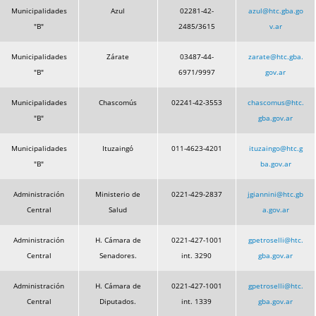
Municipalidades
Azul
02281-42-
azul@htc.gba.go
"B"
2485/3615
v.ar
Municipalidades
Zárate
03487-44-
zarate@htc.gba.
"B"
6971/9997
gov.ar
Municipalidades
Chascomús
02241-42-3553
chascomus@htc.
"B"
gba.gov.ar
Municipalidades
Ituzaingó
011-4623-4201
ituzaingo@htc.g
"B"
ba.gov.ar
Administración
Ministerio de
0221-429-2837
jgiannini@htc.gb
Central
Salud
a.gov.ar
Administración
H. Cámara de
0221-427-1001
gpetroselli@htc.
Central
Senadores.
int. 3290
gba.gov.ar
Administración
H. Cámara de
0221-427-1001
gpetroselli@htc.
Central
Diputados.
int. 1339
gba.gov.ar